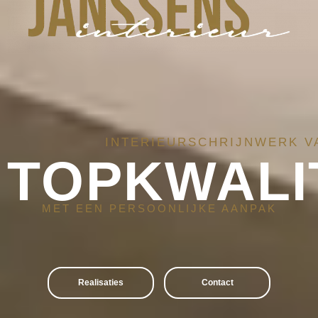
INTERIEURSCHRIJNWERK V
TOPKWALI
MET EEN PERSOONLIJKE AANPAK
Realisaties
Contact